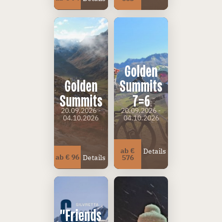
Golden
Golden
Summits
Summits
7=6
20.09.2026 -
20.09.2026 -
04.10.2026
04.10.2026
ab €
Details
ab € 96
Details
576
"Friends