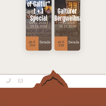
of Galtür"
1 + 1
Galtürer
Special
Bergweihnacht
04.12.2026 -
19.12.2026 -
19.12.2026
26.12.2026
ab €
ab €
Details
Details
354
138