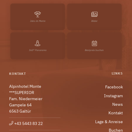
Jobs im Monte
Bilder
360° Panorama
Bestpreis buchen
LINKS
KONTAKT
Alpinhotel Monte
Facebook
***SUPERIOR
Instagram
Fam. Niedermeier
News
Gampele 64
6563 Galtür
Kontakt
Lage & Anreise
+43 5443 83 22
Buchen