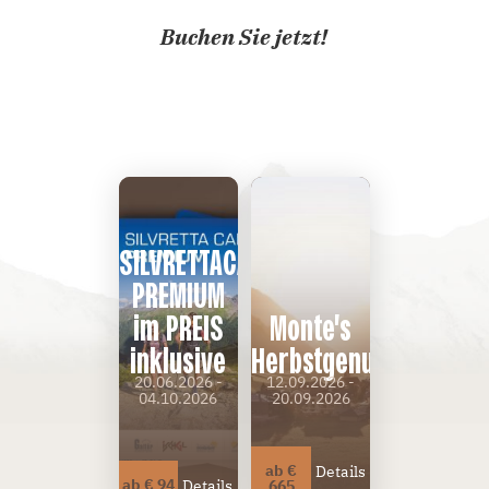
Buchen Sie jetzt!
SILVRETTACARD
PREMIUM
im PREIS
Monte's
inklusive
Herbstgenusswoche
20.06.2026 -
12.09.2026 -
04.10.2026
20.09.2026
ab €
Details
ab € 94
Details
665