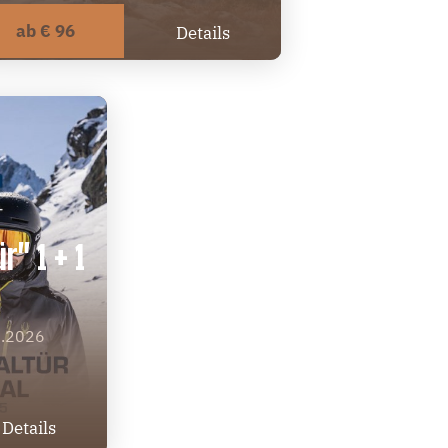
ab € 96
Details
r" 1 + 1
2.2026
Details