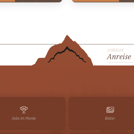
ANREISE
Anreise
Jobs im Monte
Bilder