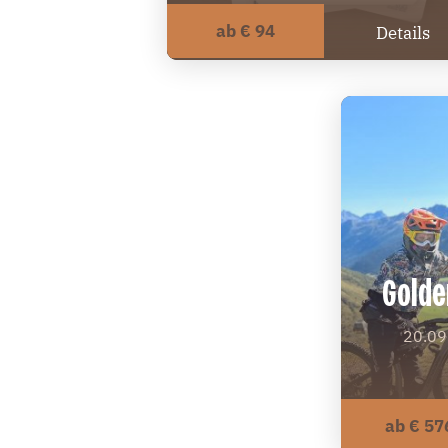
ab € 94
Details
Golde
20.09
ab € 57