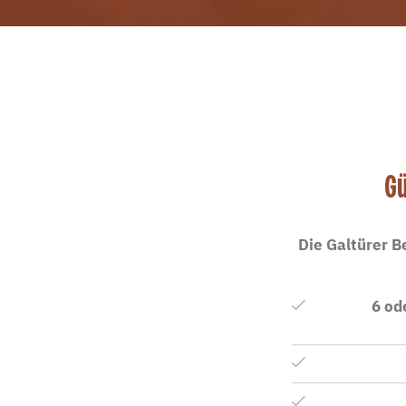
Gü
Die Galtürer B
6 od