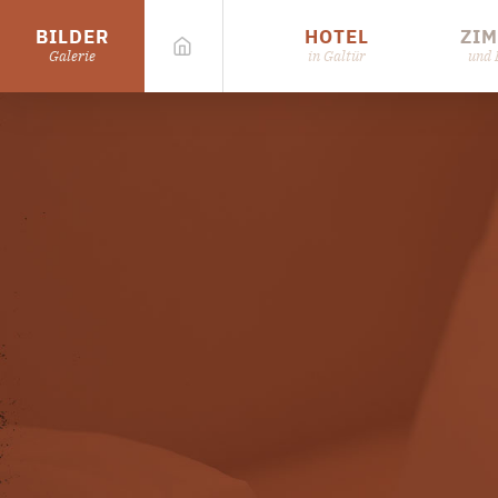
BILDER
HOTEL
ZI
Galerie
in Galtür
und 