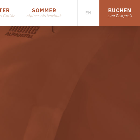
TER
SOMMER
BUCHEN
EN
es Galtür
alpiner Aktivurlaub
zum Bestpreis