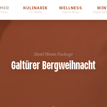
MMER
KULINARIK
WELLNESS
WIN
Preise
im Monte
Alpine Relax
Skiparadi
Hotel Monte Package
Galtürer Bergweihnacht