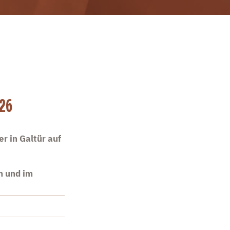
026
r in Galtür auf
n und im