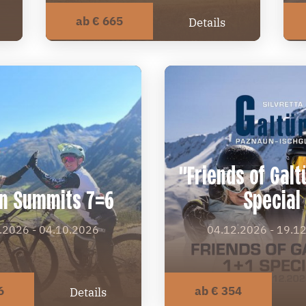
ab € 665
Details
"Friends of Galtü
n Summits 7=6
Special
.2026 - 04.10.2026
04.12.2026 - 19.1
6
ab € 354
Details