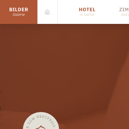
BILDER
HOTEL
ZI
Galerie
in Galtür
und 