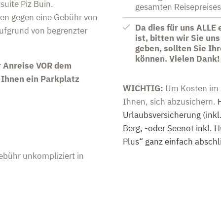
uite Piz Buin.
gesamten Reisepreise
nen gegen eine Gebühr von
Da dies für uns ALLE 
ufgrund von begrenzter
ist, bitten wir Sie u
geben, sollten Sie Ih
können. Vielen Dank!
er Anreise VOR dem
 Ihnen ein Parkplatz
WICHTIG:
Um Kosten im S
Ihnen, sich abzusichern.
Urlaubsversicherung (ink
Berg, -oder Seenot inkl.
Plus“ ganz einfach abschl
ebühr unkompliziert in