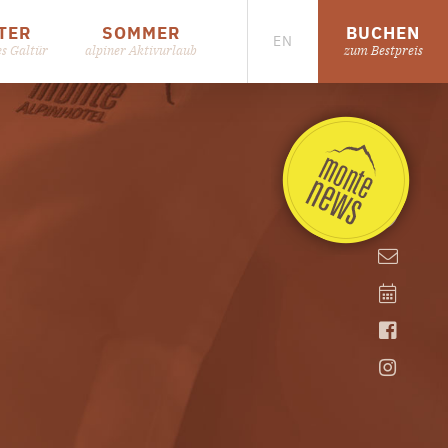
TER
SOMMER
BUCHEN
EN
es Galtür
alpiner Aktivurlaub
zum Bestpreis