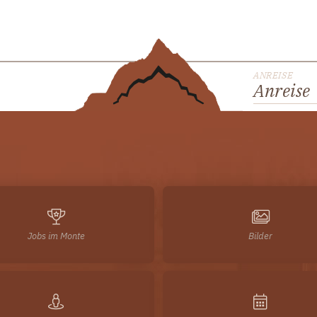
ANREISE
Anreise
Jobs im Monte
Bilder