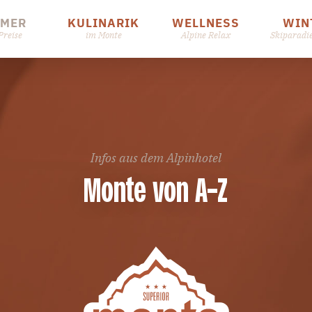
MMER
KULINARIK
WELLNESS
WIN
Preise
im Monte
Alpine Relax
Skiparadi
Infos aus dem Alpinhotel
Monte von A-Z