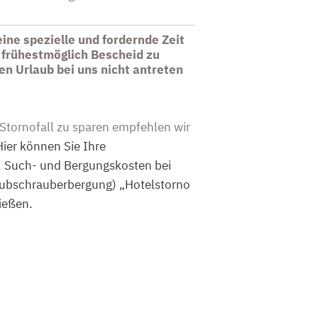
s
eine spezielle und fordernde Zeit
ns frühestmöglich Bescheid zu
ren Urlaub bei uns nicht antreten
tornofall zu sparen empfehlen wir
Hier können Sie Ihre
l. Such- und Bergungskosten bei
 Hubschrauberbergung) „Hotelstorno
ießen.