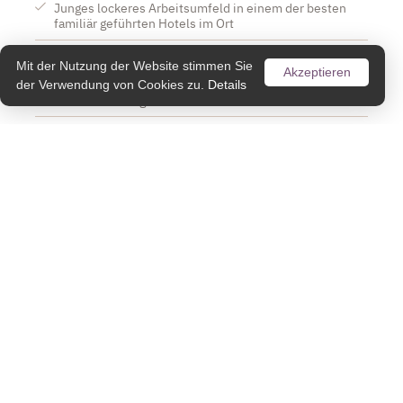
Junges lockeres Arbeitsumfeld in einem der besten
familiär geführten Hotels im Ort
Arbeitgeber mit Herz
Mit der Nutzung der Website stimmen Sie
Akzeptieren
der Verwendung von Cookies zu.
Details
Faire Behandlung aller Mitarbeiter und Möglichkeit zum
Karriereaufstieg
Spaß bei der Arbeit aber trotzdem ein sehr gehobenes
Niveau
Leistungsgerechte Entlohnung
geregelte Arbeitszeit
Arbeit in Sommer UND Wintersaison (wenn gewünscht)
kostenlose Unterkunft im komplett NEUEN
Personalzimmer direkt im Hotel (jedes Zimmer mit
Dusche/WC, Flat-TV und W-LAN)
Zentrale Lage (Supermarkt, Bushaltestelle… sind nur 3
Gehminuten entfernt)
Aufenthaltsraum für Personal (ausgestattet mit Küche,
Couch, Esstisch, Flat-TV mit