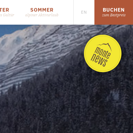
TER
SOMMER
BUCHEN
EN
es Galtür
alpiner Aktivurlaub
zum Bestpreis