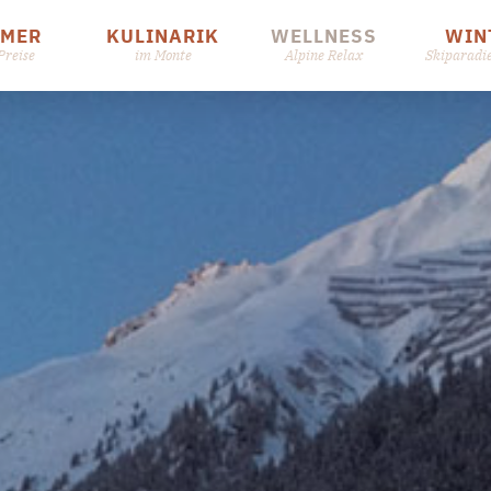
MMER
KULINARIK
WELLNESS
WIN
Preise
im Monte
Alpine Relax
Skiparadi