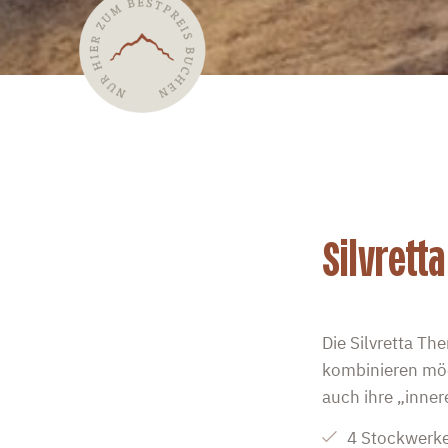
Silvrett
Die Silvretta Th
kombinieren möch
auch ihre „inne
4 Stockwerk