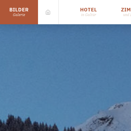
BILDER
HOTEL
ZI
Galerie
in Galtür
und 