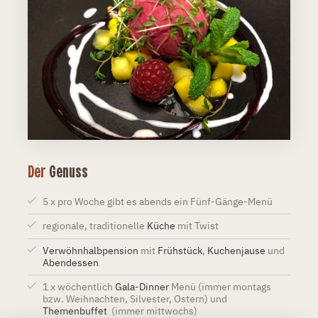
Der
Genuss
5 x pro Woche gibt es abends ein Fünf-Gänge-Menü
regionale, traditionelle
Küche
mit Twist
Verwöhnhalbpension
mit
Frühstück
,
Kuchenjause
und
Abendessen
1 x wöchentlich
Gala-Dinner
Menü (immer montags
bzw. Weihnachten, Silvester, Ostern) und
Themenbuffet
(immer mittwochs)