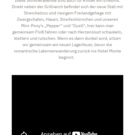
Diese Sommerabende sind auch für Kinder ein Erlebnis:
Direkt neben der Grillranch befindet sich der neue Stall mit
Streichelzoo und riesigem Freilandgehege mit
Zwergschafen, Hasen, Streifenhörnchen und unseren
Mini-Pony's „Pepper“ und "Gustl", hier kann man
gemeinsam Floß fahren oder nach Herzenslust schaukeln,
klettern und rutschen. Wenn es dann dunkel wird, sitzen
wir gemeinsam am neuen Lagerfeuer, bevor die
romantische Laternenwanderung zurück ins Hotel Monte
beginnt.